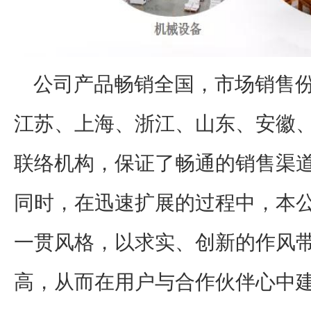
公司产品畅销全国，市场销售份
江苏、上海、浙江、山东、安徽
联络机构，保证了畅通的销售渠
同时，在迅速扩展的过程中，本
一贯风格，以求实、创新的作风
高，从而在用户与合作伙伴心中