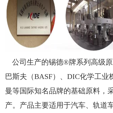
公司生产的锡德®牌系列高级原
巴斯夫（BASF）、DIC化学工
曼等国际知名品牌的基础原料，
产。产品主要适用于汽车、轨道