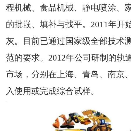
程机械、食品机械、静电喷涂、
的批嵌、填补与找平。2011年开
灰。目前已通过国家级全部技术
范的要求。2012年公司研制的
市场，分别在上海、青岛、南京
入使用或完成综合试样。