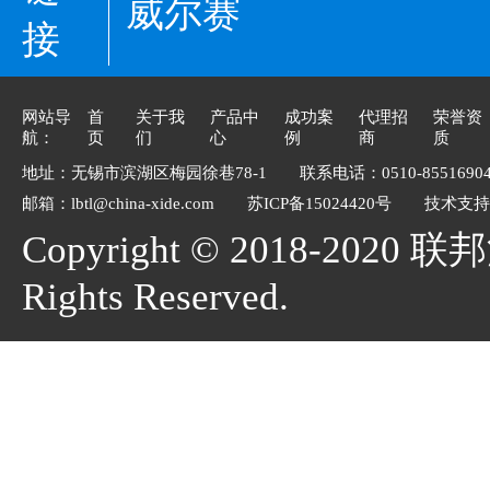
威尔赛
接
网站导
首
关于我
产品中
成功案
代理招
荣誉资
航：
页
们
心
例
商
质
地址：无锡市滨湖区梅园徐巷78-1
联系电话：0510-8551690
邮箱：lbtl@china-xide.com
苏ICP备15024420号
技术支持
Copyright © 2018-2020 联
Rights Reserved.