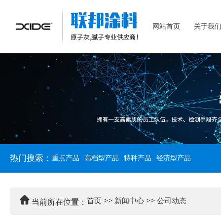
网站首页
关于我
热门搜索：
重点产品
高档型产品
特种产品
经济型产品
>>
>>
首页
新闻中心
公司动态
当前所在位置：