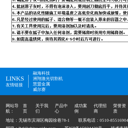
融海科技
LINKS
洲翔激光切割机
慧盟金属
友情链接
威尔赛
网站导
首
关于我
产品中
成功案
代理招
荣誉资
航：
页
们
心
例
商
质
地址：无锡市滨湖区梅园徐巷78-1
联系电话：0510-8551690